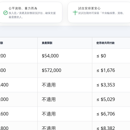
公平資助、量力而為
試住安排更安心
按入息／資產及財務狀況評估，確保支援
於試住期內可保留「中央輪候冊」資格。
最需要的人。
限額
資產限額
使用者共同付款
200
$54,000
≤ $0
800
$572,000
≤ $1,676
,400
不適用
≤ $3,353
,000
不適用
≤ $5,029
,600
不適用
≤ $6,706
,800
不適用
≤ $8,382