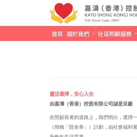
首頁
關於我們
社區照顧服務
靈活選擇，安心入住
由嘉濤（香港）控股有限公司誠意呈獻
在照顧長者的道路上，我們明白，選擇
（簡稱「院舍券」）計劃，由社會福利
升晚年生活質素。