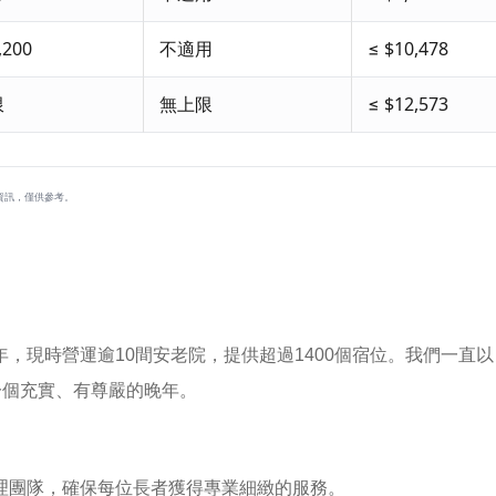
,200
不適用
≤ $10,478
限
無上限
≤ $12,573
資訊，僅供參考。
0年，現時營運逾10間安老院，提供超過1400個宿位。我們一
一個充實、有尊嚴的晚年。
理團隊，確保每位長者獲得專業細緻的服務。