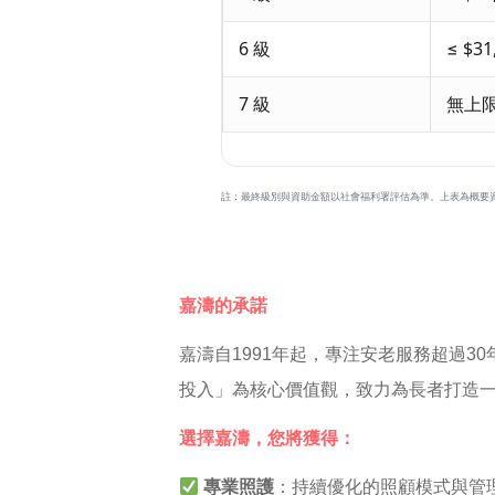
6 級
≤ $31
7 級
無上
註：最終級別與資助金額以社會福利署評估為準。上表為概要
嘉濤的承諾
嘉濤自1991年起，專注安老服務超過3
投入」為核心價值觀，致力為長者打造
選擇嘉濤，您將獲得：
專業照護
：持續優化的照顧模式與管