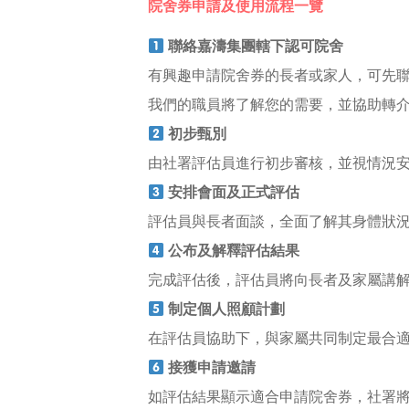
院舍券申請及使用流程一覽
聯絡嘉濤集團轄下認可院舍
有興趣申請院舍券的長者或家人，可先聯絡
我們的職員將了解您的需要，並協助轉
初步甄別
由社署評估員進行初步審核，並視情況
安排會面及正式評估
評估員與長者面談，全面了解其身體狀
公布及解釋評估結果
完成評估後，評估員將向長者及家屬講
制定個人照顧計劃
在評估員協助下，與家屬共同制定最合
接獲申請邀請
如評估結果顯示適合申請院舍券，社署