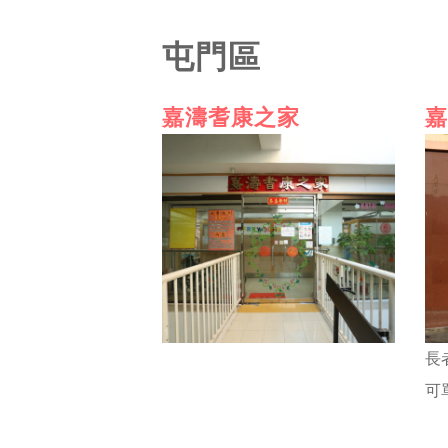
屯門區
嘉濤耆康之家
嘉
長
可