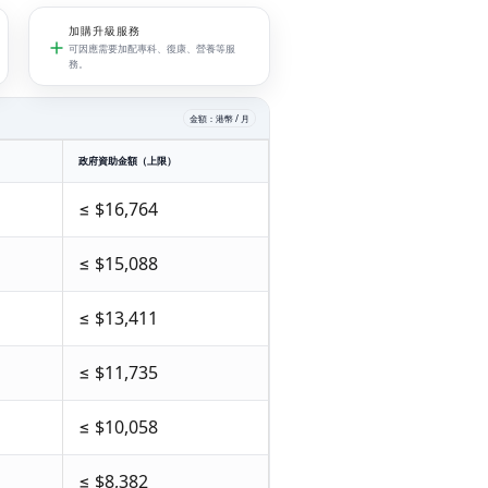
加購升級服務
可因應需要加配專科、復康、營養等服
務。
金額：港幣 / 月
政府資助金額（上限）
≤ $16,764
≤ $15,088
≤ $13,411
≤ $11,735
≤ $10,058
≤ $8,382