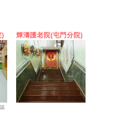
)
輝濤護老院(屯門分院)
認