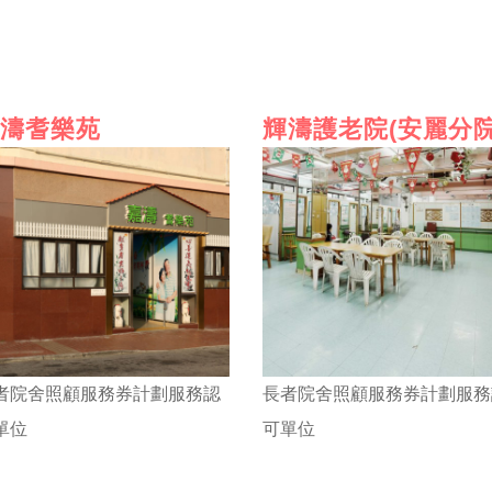
濤耆樂苑
輝濤護老院(安麗分院
者院舍照顧服務券計劃服務認
長者院舍照顧服務券計劃服務
單位
可單位