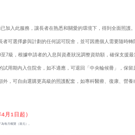
均已加入此服務，讓長者在熟悉和關愛的環境下，得到全面照護
，長者可選擇參與計劃的任何認可院舍，並可因應個人需要隨時轉
0至7級，根據申請者的入息與資產狀況調整資助額，確保支援最
月的試用期內入住院舍，如不適應，可退回「中央輪候冊」，保留
照顧外，可自由選購更高級的照護配套，如專科醫療、復康、營養
年4月1日起）
下為每月概覽（港元）。