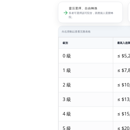
靈活選擇、自由轉換
長者可選擇認可院舍，因應個人需要轉
院。
向右滑動以查看完整表格
級別
最高入息
0 級
≤ $5,
1 級
≤ $7,
2 級
≤ $10
3 級
≤ $13
4 級
≤ $15
5 級
≤ $20