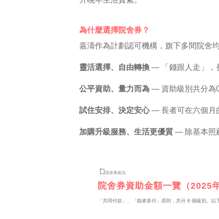
為什麼選擇院舍券？
嘉濤作為計劃認可機構，旗下多間院舍
靈活選擇、自由轉換
— 「錢跟人走」
公平資助、量力而為
— 資助級別共分為
試住安排、決定安心
— 長者可在六個
加購升級服務、生活更優質
— 除基本
院舍券資訊
院舍券資助金額一覽（2025
「共同付款」、「能者多付」原則，共分 8 個級別。以