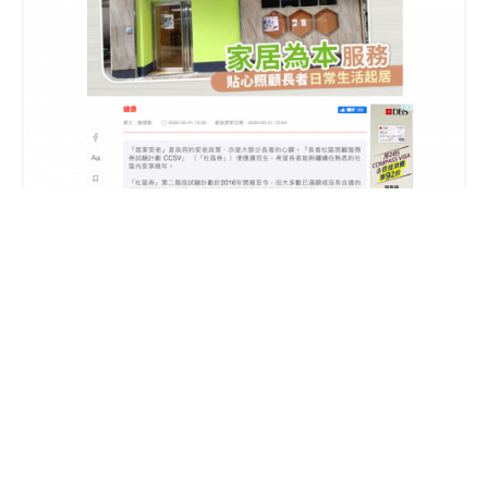
HK01
【社區券】一對一上門照顧長者 政
府資助高達95％
報導連結
(
PDF備份
)
版權所有 © 2025 嘉濤(香港)控股有限公司