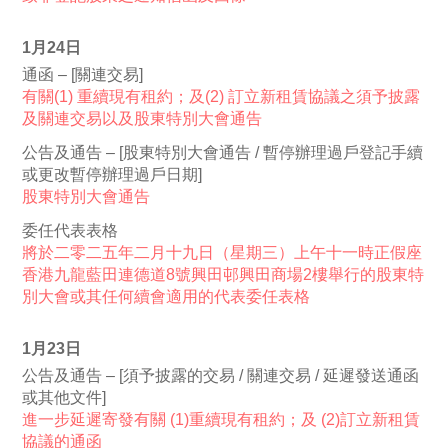
1月24日
通函 – [關連交易]
有關(1) 重續現有租約；及(2) 訂立新租賃協議之須予披露
及關連交易以及股東特別大會通告
公告及通告 – [股東特別大會通告 / 暫停辦理過戶登記手續
或更改暫停辦理過戶日期]
股東特別大會通告
委任代表表格
將於二零二五年二月十九日（星期三）上午十一時正假座
香港九龍藍田連德道8號興田邨興田商場2樓舉行的股東特
別大會或其任何續會適用的代表委任表格
1月23日
公告及通告 – [須予披露的交易 / 關連交易 / 延遲發送通函
或其他文件]
進一步延遲寄發有關 (1)重續現有租約；及 (2)訂立新租賃
協議的通函