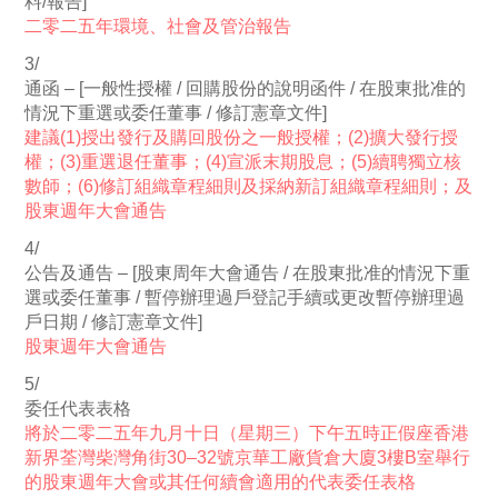
料/報告]
二零二五年環境、社會及管治報告
3/
通函 – [一般性授權 / 回購股份的說明函件 / 在股東批准的
情況下重選或委任董事 / 修訂憲章文件]
建議(1)授出發行及購回股份之一般授權；(2)擴大發行授
權；(3)重選退任董事；(4)宣派末期股息；(5)續聘獨立核
數師；(6)修訂組織章程細則及採納新訂組織章程細則；及
股東週年大會通告
4/
公告及通告 – [股東周年大會通告 / 在股東批准的情況下重
選或委任董事 / 暫停辦理過戶登記手續或更改暫停辦理過
戶日期 / 修訂憲章文件]
股東週年大會通告
5/
委任代表表格
將於二零二五年九月十日（星期三）下午五時正假座香港
新界荃灣柴灣角街30–32號京華工廠貨倉大廈3樓B室舉行
的股東週年大會或其任何續會適用的代表委任表格