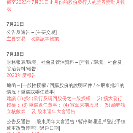
截至2023年7月31日止月份的股份發行人的證券變動月報
表
7月21日
公告及通告 – [主要交易]
主要交易 – 收購該等物業
7月18日
財務報表/環境、社會及管治資料 – [年報 / 環境、社會及
管治資料/報告]
2023年度報告
通函 – [一般性授權 / 回購股份的說明函件 / 在股東批准的
情況下重選或委任董事]
建議 (1) 授出發行及購回股份之一般授權； (2) 擴大發行
授權； (3) 重選退任董事； (4) 宣派末期股息； (5) 續聘獨
立核數師； 及 股東週年大會通告
公告及通告 – [股東周年大會通告 / 暫停辦理過戶登記手續
或更改暫停辦理過戶日期]