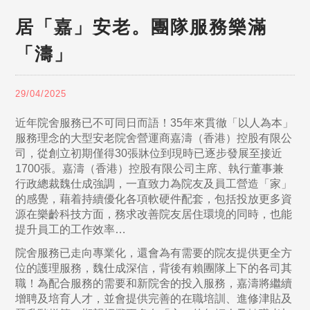
居「嘉」安老。團隊服務樂滿
「濤」
29/04/2025
近年院舍服務已不可同日而語！35年來貫徹「以人為本」
服務理念的大型安老院舍營運商嘉濤（香港）控股有限公
司，從創立初期僅得30張牀位到現時已逐步發展至接近
1700張。嘉濤（香港）控股有限公司主席、執行董事兼
行政總裁魏仕成強調，一直致力為院友及員工營造「家」
的感覺，藉着持續優化各項軟硬件配套，包括投放更多資
源在樂齡科技方面，務求改善院友居住環境的同時，也能
提升員工的工作效率…
院舍服務已走向專業化，還會為有需要的院友提供更全方
位的護理服務，魏仕成深信，背後有賴團隊上下的各司其
職！為配合服務的需要和新院舍的投入服務，嘉濤將繼續
增聘及培育人才，並會提供完善的在職培訓、進修津貼及