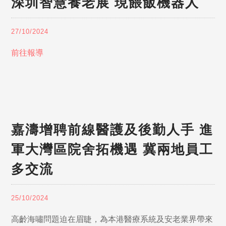
深圳智慧養老展 現餵飯機器人
27/10/2024
前往報導
嘉濤增聘前線醫護及後勤人手 進
軍大灣區院舍拓機遇 冀兩地員工
多交流
25/10/2024
高齡海嘯問題迫在眉睫，為本港醫療系統及安老業界帶來