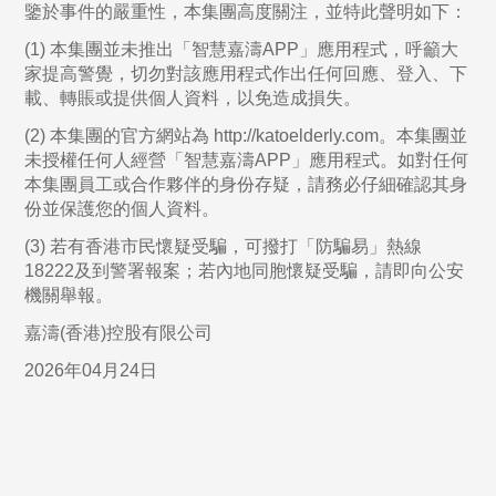
鑒於事件的嚴重性，本集團高度關注，並特此聲明如下：
(1) 本集團並未推出「智慧嘉濤APP」應用程式，呼籲大
家提高警覺，切勿對該應用程式作出任何回應、登入、下
載、轉賬或提供個人資料，以免造成損失。
(2) 本集團的官方網站為 http://katoelderly.com。本集團並
未授權任何人經營「智慧嘉濤APP」應用程式。如對任何
本集團員工或合作夥伴的身份存疑，請務必仔細確認其身
份並保護您的個人資料。
(3) 若有香港市民懷疑受騙，可撥打「防騙易」熱線
18222及到警署報案；若內地同胞懷疑受騙，請即向公安
機關舉報。
嘉濤(香港)控股有限公司
2026年04月24日