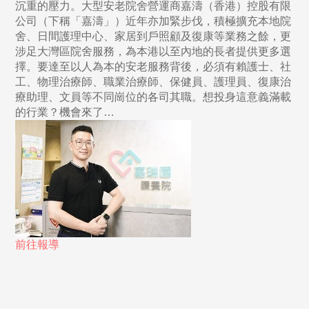
沉重的壓力。大型安老院舍營運商嘉濤（香港）控股有限
公司（下稱「嘉濤」）近年亦加緊步伐，積極擴充本地院
舍、日間護理中心、家居到戶照顧及復康等業務之餘，更
涉足大灣區院舍服務，為本港以至內地的長者提供更多選
擇。要達至以人為本的安老服務背後，必須有賴護士、社
工、物理治療師、職業治療師、保健員、護理員、復康治
療助理、文員等不同崗位的各司其職。想投身這意義滿載
的行業？機會來了…
前往報導