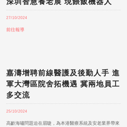
深圳智慧養老展 現餵飯機器人
27/10/2024
前往報導
嘉濤增聘前線醫護及後勤人手 進
軍大灣區院舍拓機遇 冀兩地員工
多交流
25/10/2024
高齡海嘯問題迫在眉睫，為本港醫療系統及安老業界帶來