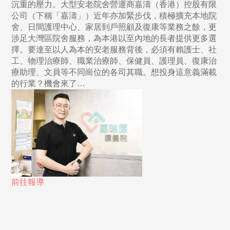
沉重的壓力。大型安老院舍營運商嘉濤（香港）控股有限
公司（下稱「嘉濤」）近年亦加緊步伐，積極擴充本地院
舍、日間護理中心、家居到戶照顧及復康等業務之餘，更
涉足大灣區院舍服務，為本港以至內地的長者提供更多選
擇。要達至以人為本的安老服務背後，必須有賴護士、社
工、物理治療師、職業治療師、保健員、護理員、復康治
療助理、文員等不同崗位的各司其職。想投身這意義滿載
的行業？機會來了…
前往報導