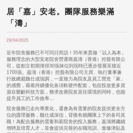
居「嘉」安老。團隊服務樂滿
「濤」
29/04/2025
近年院舍服務已不可同日而語！35年來貫徹「以人為本」
服務理念的大型安老院舍營運商嘉濤（香港）控股有限公
司，從創立初期僅得30張牀位到現時已逐步發展至接近
1700張。嘉濤（香港）控股有限公司主席、執行董事兼
行政總裁魏仕成強調，一直致力為院友及員工營造「家」
的感覺，藉着持續優化各項軟硬件配套，包括投放更多資
源在樂齡科技方面，務求改善院友居住環境的同時，也能
提升員工的工作效率…
院舍服務已走向專業化，還會為有需要的院友提供更全方
位的護理服務，魏仕成深信，背後有賴團隊上下的各司其
職！為配合服務的需要和新院舍的投入服務，嘉濤將繼續
增聘及培育人才，並會提供完善的在職培訓、進修津貼及