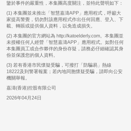
鑒於事件的嚴重性，本集團高度關注，並特此聲明如下：
(1) 本集團並未推出「智慧嘉濤APP」應用程式，呼籲大
家提高警覺，切勿對該應用程式作出任何回應、登入、下
載、轉賬或提供個人資料，以免造成損失。
(2) 本集團的官方網站為 http://katoelderly.com。本集團並
未授權任何人經營「智慧嘉濤APP」應用程式。如對任何
本集團員工或合作夥伴的身份存疑，請務必仔細確認其身
份並保護您的個人資料。
(3) 若有香港市民懷疑受騙，可撥打「防騙易」熱線
18222及到警署報案；若內地同胞懷疑受騙，請即向公安
機關舉報。
嘉濤(香港)控股有限公司
2026年04月24日