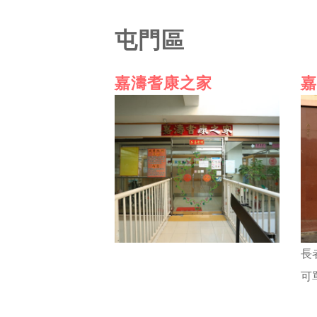
屯門區
嘉濤耆康之家
嘉
長
可