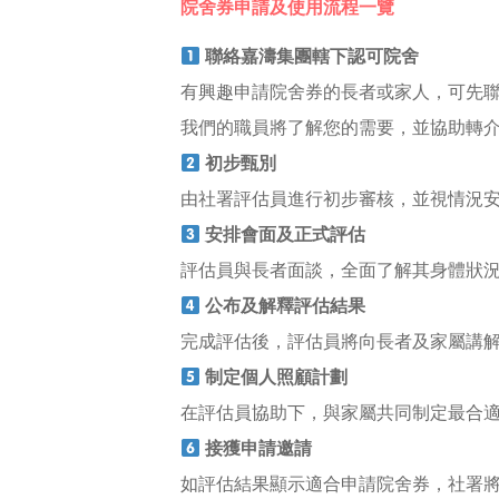
院舍券申請及使用流程一覽
聯絡嘉濤集團轄下認可院舍
有興趣申請院舍券的長者或家人，可先聯絡
我們的職員將了解您的需要，並協助轉
初步甄別
由社署評估員進行初步審核，並視情況
安排會面及正式評估
評估員與長者面談，全面了解其身體狀
公布及解釋評估結果
完成評估後，評估員將向長者及家屬講
制定個人照顧計劃
在評估員協助下，與家屬共同制定最合
接獲申請邀請
如評估結果顯示適合申請院舍券，社署