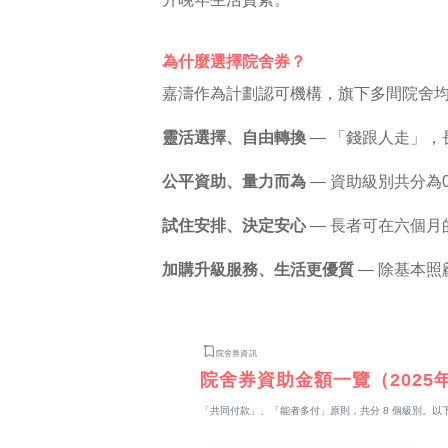
為什麼選擇院舍券？
嘉濤作為計劃認可機構，旗下多間院舍
靈活選擇、自由轉換
— 「錢跟人走」
公平資助、量力而為
— 資助級別共分為
試住安排、決定安心
— 長者可在六個
加購升級服務、生活更優質
— 除基本
院舍券資訊
院舍券資助金額一覽（2025
「共同付款」、「能者多付」原則，共分 8 個級別。以