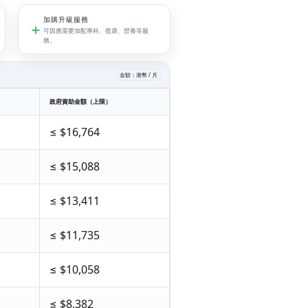
加購升級服務
可因應需要加配專科、復康、營養等服
務。
金額：港幣 / 月
政府資助金額（上限）
≤ $16,764
≤ $15,088
≤ $13,411
≤ $11,735
≤ $10,058
≤ $8,382