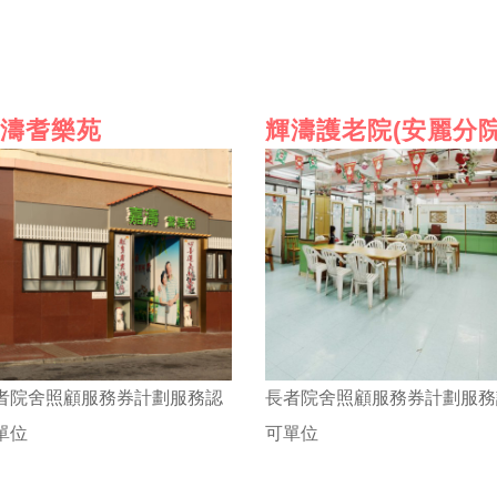
濤耆樂苑
輝濤護老院(安麗分院
者院舍照顧服務券計劃服務認
長者院舍照顧服務券計劃服務
單位
可單位