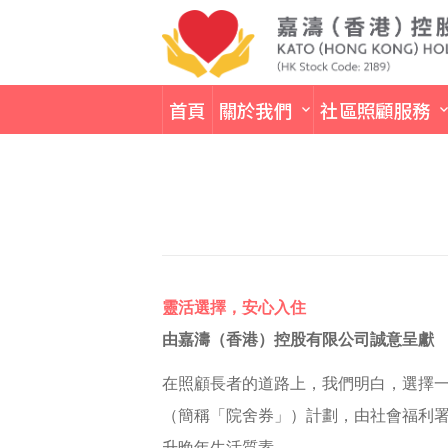
首頁
關於我們
社區照顧服務
靈活選擇，安心入住
由嘉濤（香港）控股有限公司誠意呈獻
在照顧長者的道路上，我們明白，選擇
（簡稱「院舍券」）計劃，由社會福利
升晚年生活質素。