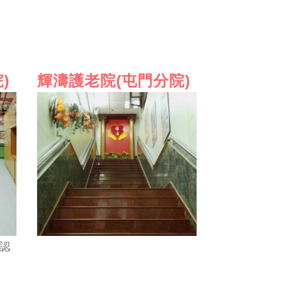
)
輝濤護老院(屯門分院)
認