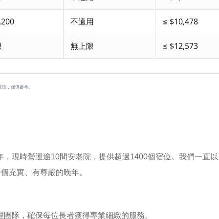
,200
不適用
≤ $10,478
限
無上限
≤ $12,573
資訊，僅供參考。
0年，現時營運逾10間安老院，提供超過1400個宿位。我們一
一個充實、有尊嚴的晚年。
理團隊，確保每位長者獲得專業細緻的服務。