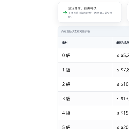
靈活選擇、自由轉換
長者可選擇認可院舍，因應個人需要轉
院。
向右滑動以查看完整表格
級別
最高入息
0 級
≤ $5,
1 級
≤ $7,
2 級
≤ $10
3 級
≤ $13
4 級
≤ $15
5 級
≤ $20