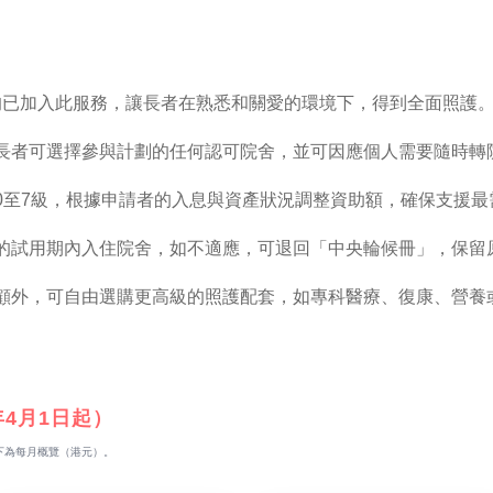
均已加入此服務，讓長者在熟悉和關愛的環境下，得到全面照護
，長者可選擇參與計劃的任何認可院舍，並可因應個人需要隨時轉
0至7級，根據申請者的入息與資產狀況調整資助額，確保支援最
月的試用期內入住院舍，如不適應，可退回「中央輪候冊」，保留
照顧外，可自由選購更高級的照護配套，如專科醫療、復康、營養
年4月1日起）
下為每月概覽（港元）。