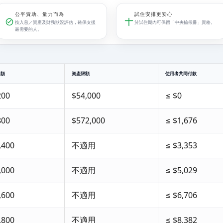
公平資助、量力而為
試住安排更安心
按入息／資產及財務狀況評估，確保支援
於試住期內可保留「中央輪候冊」資格。
最需要的人。
限額
資產限額
使用者共同付款
200
$54,000
≤ $0
800
$572,000
≤ $1,676
,400
不適用
≤ $3,353
,000
不適用
≤ $5,029
,600
不適用
≤ $6,706
,800
不適用
≤ $8,382