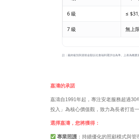
6 級
≤ $31
7 級
無上
註：最終級別與資助金額以社會福利署評估為準。上表為概要
嘉濤的承諾
嘉濤自1991年起，專注安老服務超過3
投入」為核心價值觀，致力為長者打造
選擇嘉濤，您將獲得：
專業照護
：持續優化的照顧模式與管