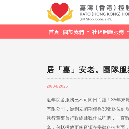
首頁
關於我們
社區照顧服務
居「嘉」安老。團隊服
29/04/2025
近年院舍服務已不可同日而語！35年來
有限公司，從創立初期僅得30張牀位到
執行董事兼行政總裁魏仕成強調，一直
套，包括投放更多資源在樂齡科技方面