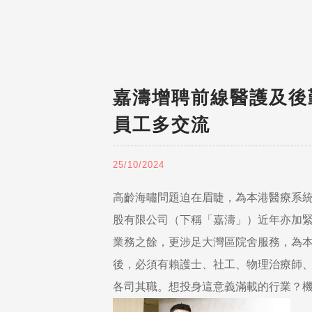
嘉濤增聘前線醫護及後
員工多交流
25/10/2024
高齡海嘯問題迫在眉睫，為本港醫療系
股有限公司（下稱「嘉濤」）近年亦加
業務之餘，更涉足大灣區院舍服務，為
後，必須有賴護士、社工、物理治療師
各司其職。想投身這意義滿載的行業？