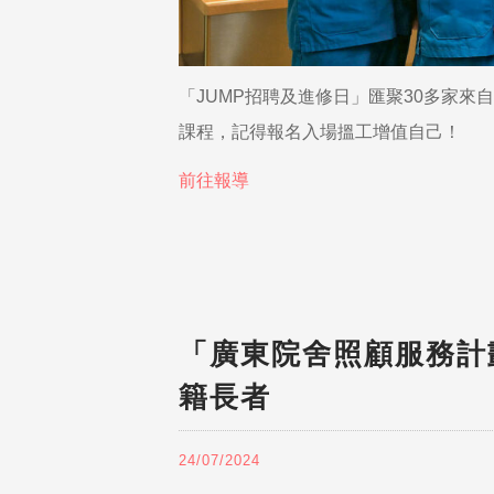
「JUMP招聘及進修日」匯聚30多家
課程，記得報名入場搵工增值自己！
前往報導
「廣東院舍照顧服務計
籍長者
24/07/2024