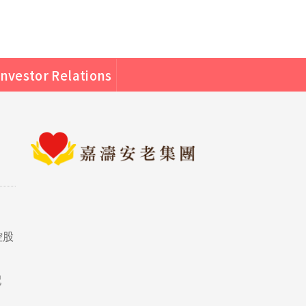
Investor Relations
控股
、
配